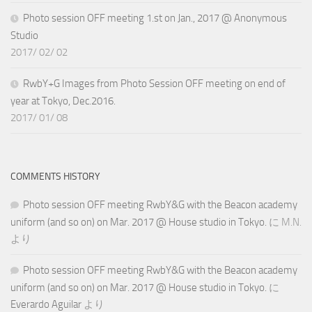
Photo session OFF meeting 1.st on Jan., 2017 @ Anonymous
Studio
2017/ 02/ 02
RwbY+G Images from Photo Session OFF meeting on end of
year at Tokyo, Dec.2016.
2017/ 01/ 08
COMMENTS HISTORY
Photo session OFF meeting RwbY&G with the Beacon academy
uniform (and so on) on Mar. 2017 @ House studio in Tokyo.
に
M.N.
より
Photo session OFF meeting RwbY&G with the Beacon academy
uniform (and so on) on Mar. 2017 @ House studio in Tokyo.
に
Everardo Aguilar
より