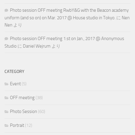
Photo session OFF meeting RwbY&G with the Beacon academy
uniform (and so on) on Mar. 2017 @ House studio in Tokyo.
に
Nen
Nen
より
Photo session OFF meeting 1.st on Jan., 2017 @ Anonymous
Studio
に
Daniel Wejrum
より
CATEGORY
Event
(5)
OFF meeting
(38)
Photo Session
(60)
Portrait
(12)