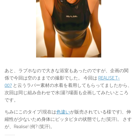
あと、ラブホなので大きな浴室もあったのですが、企画の関
係で今回は空のままでの撮影でした。 今回は
REALISE T-
007
と云うラバー素材の水着を着用してもらってましたから、
次回は同じ組み合わせで水(湯?)場面も企画してみたいところ
です。
ちみにこのタイプ(現在は
色違い
が販売されている様です)、伸
縮性が少ないため身体にピッタピタの状態でした(笑汗)。
さす
が、Realise! (何? (笑汗)。