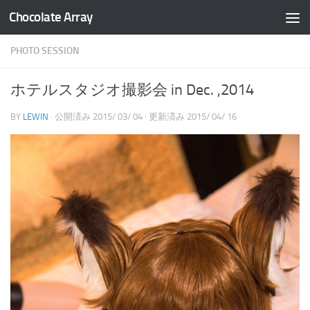
Chocolate Array
コンテンツへスキップ
PHOTO SESSION
ホテルスタジオ撮影会 in Dec. ,2014
BY
LEWIN
· 公開済み
2015/ 03/ 04
· 更新済み
2015/ 04/ 16