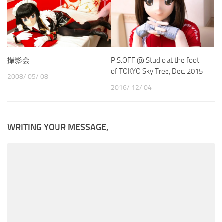
撮影会
P.S.OFF @ Studio at the foot
of TOKYO Sky Tree, Dec. 2015
2008/ 05/ 08
2016/ 12/ 04
WRITING YOUR MESSAGE,