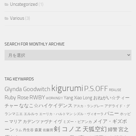
Uncategorized
(1)
Various
(3)
SEARCH FOR MONTHLY ARCHIVE
Search
for
Monthly
Archive
TAG KEYWARDS
kigurumi
P.S.OFF
Glynda Goodwitch
REALISE
RWBY
Ruby Rose
Yang Xiao Long
おねがい☆ティー
WORKING!!!
ななこ☆ハイケイデンス
チャー
アデライド・グ
アスカ・ラングレー
バニー
ランマニエ
エルルゥ
ホッピ
エーリカ・ハルトマン
シズル・ヴィオーラ
メイア・ギズボ
マリア カデンツァヴナ イヴ
ー
ミズー・ビアンカ
剣 コノヱ
天狐空幻
宮之
ーン
婦警
丹生谷 森夏
ラム
佐藤潤