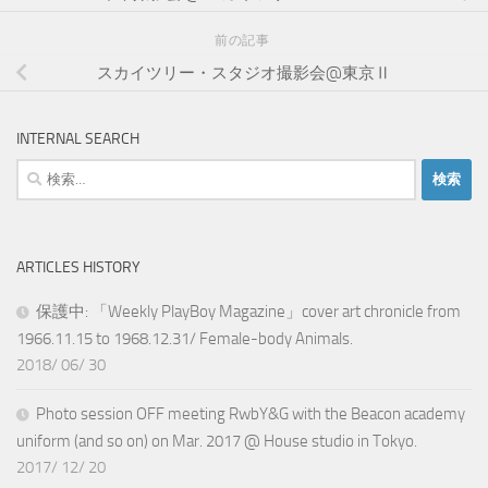
前の記事
スカイツリー・スタジオ撮影会@東京Ⅱ
INTERNAL SEARCH
検
索:
ARTICLES HISTORY
保護中: 「Weekly PlayBoy Magazine」cover art chronicle from
1966.11.15 to 1968.12.31/ Female-body Animals.
2018/ 06/ 30
Photo session OFF meeting RwbY&G with the Beacon academy
uniform (and so on) on Mar. 2017 @ House studio in Tokyo.
2017/ 12/ 20