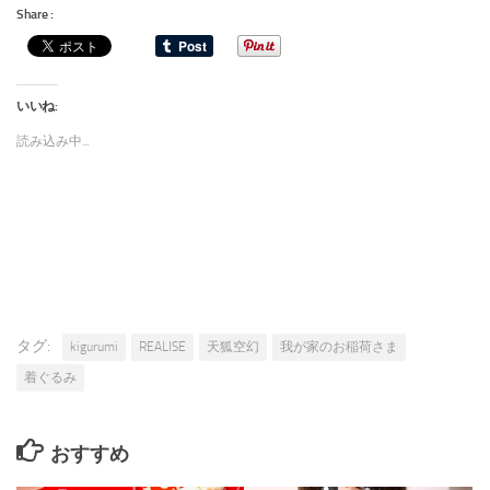
Share :
いいね:
読み込み中...
タグ:
kigurumi
REALISE
天狐空幻
我が家のお稲荷さま
着ぐるみ
おすすめ