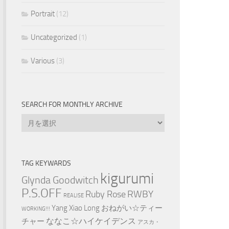
Portrait
(12)
Uncategorized
(1)
Various
(3)
SEARCH FOR MONTHLY ARCHIVE
Search
for
Monthly
Archive
TAG KEYWARDS
kigurumi
Glynda Goodwitch
P.S.OFF
RWBY
Ruby Rose
REALISE
Yang Xiao Long
おねがい☆ティー
WORKING!!!
ななこ☆ハイケイデンス
チャー
アスカ・