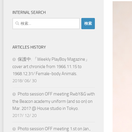
INTERNAL SEARCH
検
索:
ARTICLES HISTORY
保護中: 「Weekly PlayBoy Magazine」
cover art chronicle from 1966.11.15 to
1968.12.31/ Female-body Animals.
2018/ 06/ 30
Photo session OFF meeting RwbY&G with
the Beacon academy uniform (and so on) on
Mar. 2017 @ House studio in Tokyo.
2017/ 12/ 20
Photo session OFF meeting 1.st on Jan.,