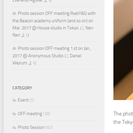
Photo session OFF meeting RwbY&G with
the Beacon academy uniform (and so on) on
Mar. 2017 @ House studio in Tokyo.
に
Nen
Nen
より
Photo session OFF meeting 1.st on Jan.,
2017 @ Anonymous Studio
に
Daniel
Wejrum
より
CATEGORY
Event
(5)
The phot
OFF meeting
(38)
the Toky
Photo Session
(60)