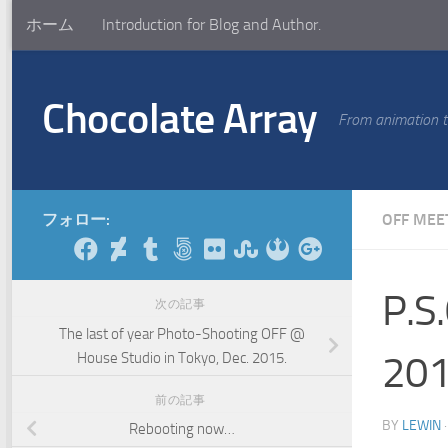
ホーム
Introduction for Blog and Author.
コンテンツへスキップ
Chocolate Array
From animation to
フォロー:
OFF MEE
P.S
次の記事
The last of year Photo-Shooting OFF @
20
House Studio in Tokyo, Dec. 2015.
前の記事
BY
LEWIN
Rebooting now…