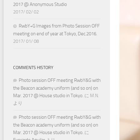
2017 @ Anonymous Studio
2017/ 02/ 02
RwbY+G Images from Photo Session OFF
meeting on end of year at Tokyo, Dec.2016.
2017/ 01/ 08
COMMENTS HISTORY
Photo session OFF meeting RwbY&G with
the Beacon academy uniform (and so on) on
Mar. 2017 @ House studio in Tokyo.
に
M.N.
より
Photo session OFF meeting RwbY&G with
the Beacon academy uniform (and so on) on
Mar. 2017 @ House studio in Tokyo.
に
Everardo Aguilar
より