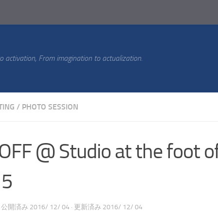
 activation, From imagination to actualization.
TING
/
PHOTO SESSION
.OFF @ Studio at the foot o
15
· 公開済み
2016/ 12/ 04
· 更新済み
2016/ 12/ 04