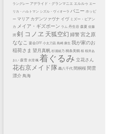
アデライド・グランマニエ
エルルゥ
ラングレー
エー
バニー
ホッピ
リカ・ハルトマン
シズル・ヴィオーラ
マリア カデンツァヴナ イヴ
ー
ミズー・ビアン
メイア・ギズボーン
カ
丹生谷 森夏
ラム
佐藤
剣 コノヱ
天狐空幻
宮之原
婦警
潤
ななこ
我が家のお
宴会OFF
小太刀凪
島崎 康生
稲荷さま
望月真帆
桐条美鶴
杉浦綾乃
桜
桜井あ
着ぐるみ
立花さん
森雪
おい
水澄 楓
花右京メイド隊
間雲
間桐桜
轟八千代
漂介
鳥海