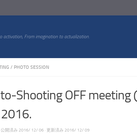
 activation, From imagination to actualization.
TING
/
PHOTO SESSION
to-Shooting OFF meeting @ t
. 2016.
· 公開済み
2016/ 12/ 06
· 更新済み
2016/ 12/ 09