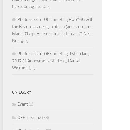
Everardo Aguilar
より
Photo session OFF meeting RwbY&G with
the Beacon academy uniform (and so on) on
Mar. 2017 @ House studio in Tokyo.
に
Nen
Nen
より
Photo session OFF meeting 1.st on Jan.,
2017 @ Anonymous Studio
に
Daniel
Wejrum
より
CATEGORY
Event
(5)
OFF meeting
(38)