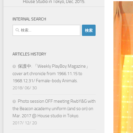
House Studio in Tokyo, Dec. 2015.
INTERNAL SEARCH
検
索:
ARTICLES HISTORY
保護中: 「Weekly PlayBoy Magazine」
cover art chronicle from 1966.11.15 to
1968.12.31/ Female-body Animals.
2018/ 06/ 30
Photo session OFF meeting RwbY&G with
the Beacon academy uniform (and so on) on
Mar. 2017 @ House studio in Tokyo.
2017/ 12/ 20