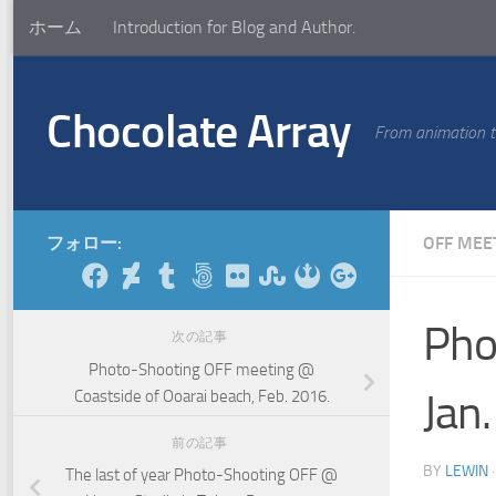
ホーム
Introduction for Blog and Author.
コンテンツへスキップ
Chocolate Array
From animation to
フォロー:
OFF MEE
Pho
次の記事
Photo-Shooting OFF meeting @
Jan
Coastside of Ooarai beach, Feb. 2016.
前の記事
BY
LEWIN
The last of year Photo-Shooting OFF @