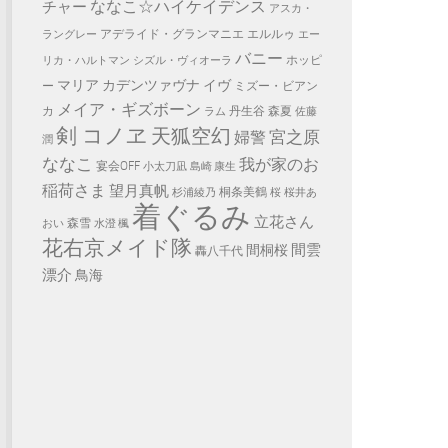
ななこ☆ハイケイデンス
チャー
アスカ・
アデライド・グランマニエ
エルルゥ
ラングレー
エー
バニー
ホッピ
リカ・ハルトマン
シズル・ヴィオーラ
マリア カデンツァヴナ イヴ
ー
ミズー・ビアン
メイア・ギズボーン
カ
丹生谷 森夏
ラム
佐藤
剣 コノヱ
天狐空幻
宮之原
婦警
潤
ななこ
我が家のお
宴会OFF
小太刀凪
島崎 康生
稲荷さま
望月真帆
桐条美鶴
杉浦綾乃
桜
桜井あ
着ぐるみ
立花さん
森雪
おい
水澄 楓
花右京メイド隊
間雲
間桐桜
轟八千代
漂介
鳥海