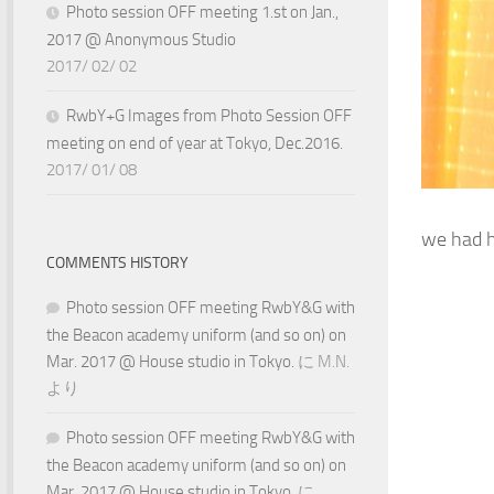
Photo session OFF meeting 1.st on Jan.,
2017 @ Anonymous Studio
2017/ 02/ 02
RwbY+G Images from Photo Session OFF
meeting on end of year at Tokyo, Dec.2016.
2017/ 01/ 08
we had he
COMMENTS HISTORY
Photo session OFF meeting RwbY&G with
the Beacon academy uniform (and so on) on
Mar. 2017 @ House studio in Tokyo.
に
M.N.
より
Photo session OFF meeting RwbY&G with
the Beacon academy uniform (and so on) on
Mar. 2017 @ House studio in Tokyo.
に