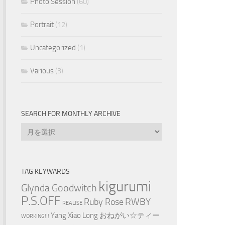
Photo Session
(60)
Portrait
(12)
Uncategorized
(1)
Various
(3)
SEARCH FOR MONTHLY ARCHIVE
Search
for
Monthly
Archive
TAG KEYWARDS
kigurumi
Glynda Goodwitch
P.S.OFF
RWBY
Ruby Rose
REALISE
Yang Xiao Long
おねがい☆ティー
WORKING!!!