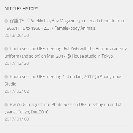
ARTICLES HISTORY
保護中: 「Weekly PlayBoy Magazine」cover art chronicle from
1966.11.15 to 1968.12.31/ Female-body Animals.
2018/ 06/ 30
Photo session OFF meeting RwbY&G with the Beacon academy
uniform (and so on) on Mar. 2017 @ House studio in Tokyo.
2017/ 12/ 20
Photo session OFF meeting 1.st on Jan., 2017 @ Anonymous
Studio
2017/ 02/ 02
RwbY+G Images from Photo Session OFF meeting on end of
year at Tokyo, Dec.2016.
2017/ 01/ 08