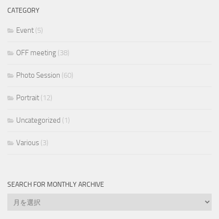
CATEGORY
Event
(5)
OFF meeting
(38)
Photo Session
(60)
Portrait
(12)
Uncategorized
(1)
Various
(3)
SEARCH FOR MONTHLY ARCHIVE
Search
for