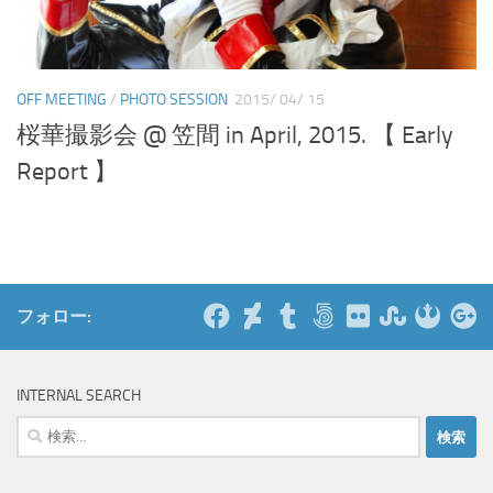
OFF MEETING
/
PHOTO SESSION
2015/ 04/ 15
桜華撮影会 @ 笠間 in April, 2015. 【 Early
Report 】
フォロー:
INTERNAL SEARCH
検
索: