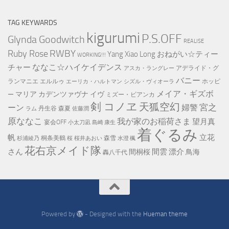
Monthly
Archive
TAG KEYWARDS
kigurumi
P.S.OFF
Glynda Goodwitch
REALISE
RWBY
Ruby Rose
Yang Xiao Long
おねがい☆ティー
WORKING!!!
ななこ☆ハイケイデンス
チャー
アデライド・グ
アスカ・ラングレー
バニー
ランマニエ
エルルゥ
ホッピ
エーリカ・ハルトマン
シズル・ヴィオーラ
メイア・ギズボ
マリア カデンツァヴナ イヴ
ー
ミズー・ビアンカ
剣 コノヱ
天狐空幻
宮之
ーン
婦警
丹生谷 森夏
ラム
佐藤潤
原ななこ
我が家のお稲荷さま
望月真
宴会OFF
小太刀凪
島崎 康生
着ぐるみ
帆
立花
桐条美鶴
森雪
杉浦綾乃
桜
桜井あおい
水澄 楓
花右京メイド隊
さん
間雲 漂介
間桐桜
鳥海
轟八千代
Powered by
- Designed with the
Hueman theme